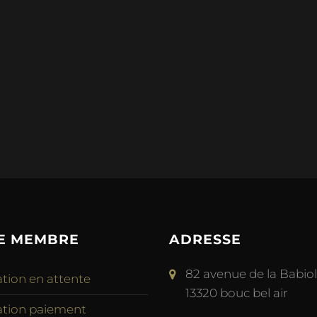
E MEMBRE
ADRESSE
82 avenue de la Babio
tion en attente
13320 bouc bel air
ation paiement